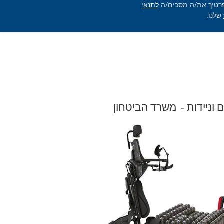
רטיך את/ה מסכים/ה
לתנאי
שלנו.
 וניידות -
משרד הביטחון